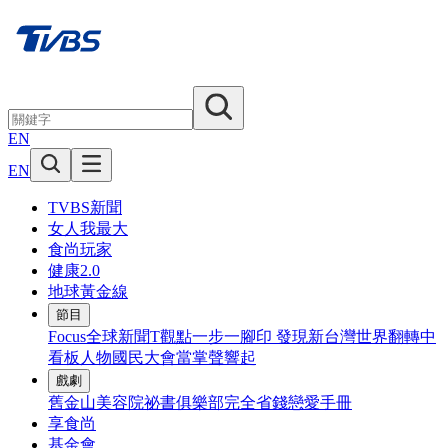
EN
EN
TVBS新聞
女人我最大
食尚玩家
健康2.0
地球黃金線
節目
Focus全球新聞
T觀點
一步一腳印 發現新台灣
世界翻轉中
看板人物
國民大會
當掌聲響起
戲劇
舊金山美容院
祕書俱樂部
完全省錢戀愛手冊
享食尚
基金會