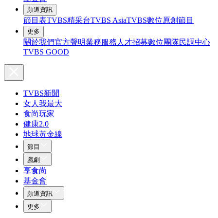
頻道資訊
節目表
TVBS精采台
TVBS Asia
TVBS數位原創節目
更多
關於我們
官方聲明
業務服務
人才招募
數位團隊
民調中心
TVBS GOOD
TVBS新聞
女人我最大
食尚玩家
健康2.0
地球黃金線
節目
戲劇
享食尚
基金會
頻道資訊
更多