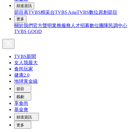
頻道資訊
節目表
TVBS精采台
TVBS Asia
TVBS數位原創節目
更多
關於我們
官方聲明
業務服務
人才招募
數位團隊
民調中心
TVBS GOOD
TVBS新聞
女人我最大
食尚玩家
健康2.0
地球黃金線
節目
戲劇
享食尚
基金會
頻道資訊
更多