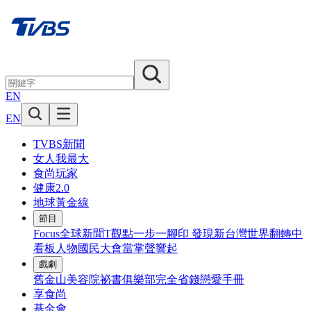
EN
EN
TVBS新聞
女人我最大
食尚玩家
健康2.0
地球黃金線
節目
Focus全球新聞
T觀點
一步一腳印 發現新台灣
世界翻轉中
看板人物
國民大會
當掌聲響起
戲劇
舊金山美容院
祕書俱樂部
完全省錢戀愛手冊
享食尚
基金會