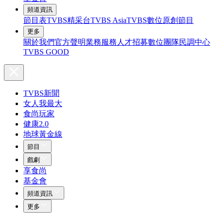
頻道資訊
節目表
TVBS精采台
TVBS Asia
TVBS數位原創節目
更多
關於我們
官方聲明
業務服務
人才招募
數位團隊
民調中心
TVBS GOOD
TVBS新聞
女人我最大
食尚玩家
健康2.0
地球黃金線
節目
戲劇
享食尚
基金會
頻道資訊
更多