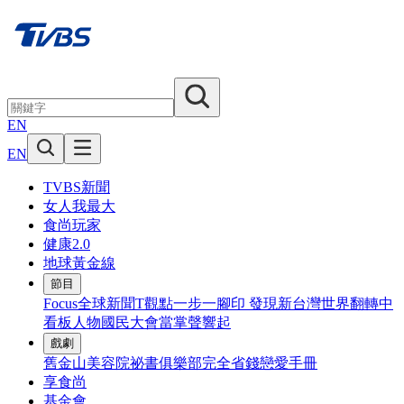
EN
EN
TVBS新聞
女人我最大
食尚玩家
健康2.0
地球黃金線
節目
Focus全球新聞
T觀點
一步一腳印 發現新台灣
世界翻轉中
看板人物
國民大會
當掌聲響起
戲劇
舊金山美容院
祕書俱樂部
完全省錢戀愛手冊
享食尚
基金會