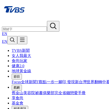
EN
EN
TVBS新聞
女人我最大
食尚玩家
健康2.0
地球黃金線
節目
Focus全球新聞
T觀點
一步一腳印 發現新台灣
世界翻轉中
戲劇
舊金山美容院
祕書俱樂部
完全省錢戀愛手冊
享食尚
基金會
頻道資訊