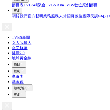
節目表
TVBS精采台
TVBS Asia
TVBS數位原創節目
更多
關於我們
官方聲明
業務服務
人才招募
數位團隊
民調中心
T
TVBS新聞
女人我最大
食尚玩家
健康2.0
地球黃金線
節目
戲劇
享食尚
基金會
頻道資訊
更多